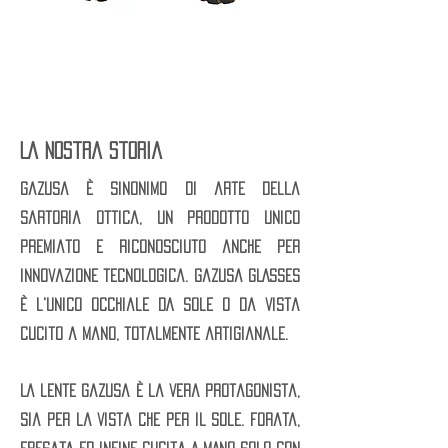
TEREESA
MARGARET
M3X28P12
M19X8F27X37
La nostra storia
Gazusa è sinonimo di arte della
sartoria ottica, un prodotto unico
premiato e riconosciuto anche per
innovazione tecnologica. Gazusa GLASSES
è l'unico occhiale DA sole o da vista
cucito a mano, totalmente artigianale.
La lente Gazusa è la vera protagonista,
sia per la vista che per il sole. Forata,