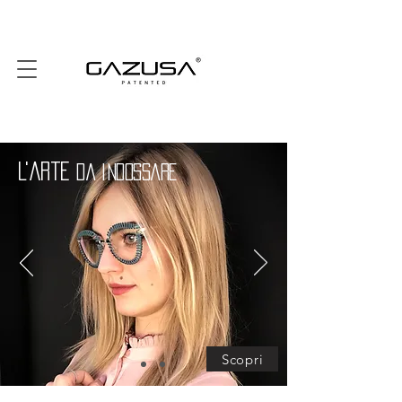
L'arte
da indossare
Scopri