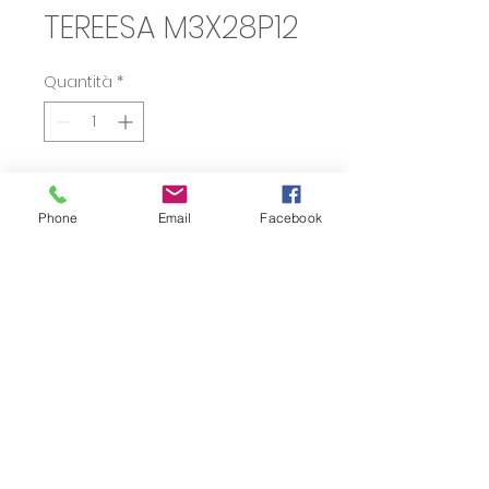
TEREESA M3X28P12
Quantità
*
Richiedi un Preventivo
Phone
Email
Facebook
Privacy
Termini e Condizioni
Aiuto
info@gazusaglasses.it
©2022 by GAZUSA