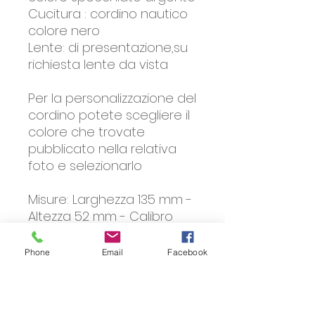
Cucitura : cordino nautico
colore nero
Lente: di presentazione,su
richiesta lente da vista
Per la personalizzazione del
cordino potete scegliere il
colore che trovate
pubblicato nella relativa
foto e selezionarlo
Misure: Larghezza 135 mm -
Altezza 52 mm - Calibro
40 mm - Ponte 27 mm-
Lunghezza asta 135 mm.
Phone
Email
Facebook
Lenti da vista