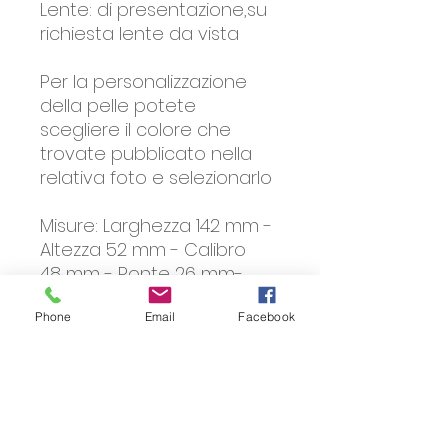
Lente: di presentazione,su
richiesta lente da vista
Per la personalizzazione
della pelle potete
scegliere il colore che
trovate pubblicato nella
relativa foto e selezionarlo
Misure: Larghezza 142 mm -
Altezza 52 mm - Calibro
48 mm - Ponte 26 mm-
Lunghezza asta 135 mm.
Phone
Email
Facebook
Lenti da vista
Gli occhiali della collezione
Spedizione gratuita in tutta
Avantgarde vengono forniti con
Italia