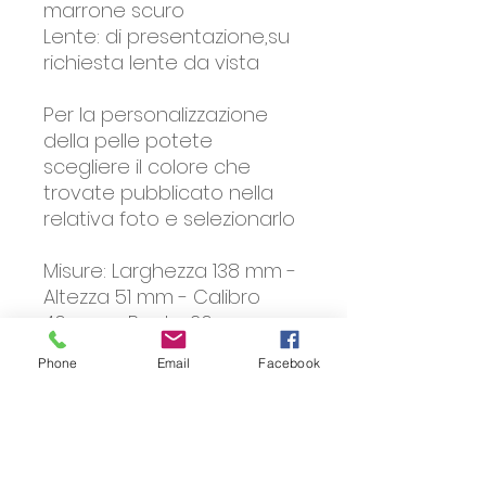
marrone scuro
Lente: di presentazione,su
richiesta lente da vista
Per la personalizzazione
della pelle potete
scegliere il colore che
trovate pubblicato nella
relativa foto e selezionarlo
Misure: Larghezza 138 mm -
Altezza 51 mm - Calibro
46 mm - Ponte 26 mm-
Lunghezza asta 135 mm.
Phone
Email
Facebook
Lenti da vista
Gli occhiali della collezione