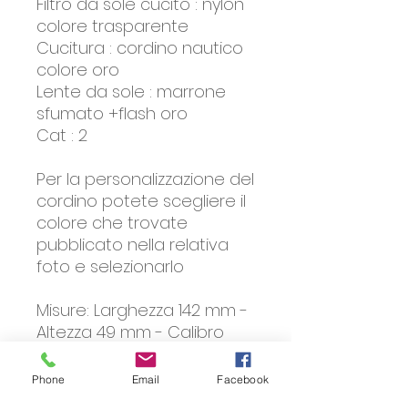
Filtro da sole cucito : nylon
colore trasparente
Cucitura : cordino nautico
colore oro
Lente da sole : marrone
sfumato +flash oro
Cat : 2
Per la personalizzazione del
cordino potete scegliere il
colore che trovate
pubblicato nella relativa
foto e selezionarlo
Misure: Larghezza 142 mm -
Altezza 49 mm - Calibro
43 mm - Ponte 26 mm-
Lunghezza asta 135 mm.
Phone
Email
Facebook